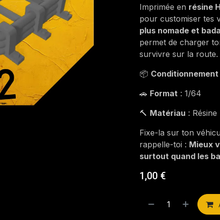
Imprimée en
résine 
pour customiser tes 
plus nomade et bad
permet de charger ton
survivre sur la route.
📦
Conditionnement
🚗
Format
: 1/64
🔨
Matériau
: Résine
Fixe-la sur ton véhic
rappelle-toi :
Mieux v
surtout quand les ba
1,00
€