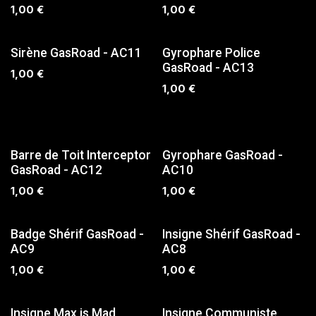
1,00
€
1,00
€
SUR COMMANDE
Sirène GasRoad - AC11
Gyrophare Police
GasRoad - AC13
1,00
€
1,00
€
SUR COMMANDE
SUR COMMANDE
Barre de Toit Interceptor
Gyrophare GasRoad -
GasRoad - AC12
AC10
1,00
€
1,00
€
SUR COMMANDE
SUR COMMANDE
Badge Shérif GasRoad -
Insigne Shérif GasRoad -
AC9
AC8
1,00
€
1,00
€
Insigne Max is Mad
Insigne Communiste