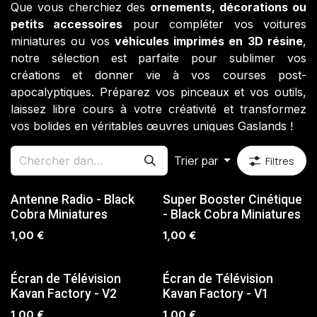
Que vous cherchiez des
ornements, décorations ou
petits accessoires
pour compléter vos voitures
miniatures ou vos
véhicules imprimés en 3D résine
,
notre sélection est parfaite pour sublimer vos
créations et donner vie à vos courses post-
apocalyptiques. Préparez vos pinceaux et vos outils,
laissez libre cours à votre créativité et transformez
vos bolides en véritables œuvres uniques Gaslands !
Trier par
Filtres
SUR COMMANDE
SUR COMMANDE
Antenne Radio - Black
Super Booster Cinétique
Cobra Miniatures
- Black Cobra Miniatures
1,00
€
1,00
€
SUR COMMANDE
SUR COMMANDE
Écran de Télévision
Écran de Télévision
Kavan Factory - V2
Kavan Factory - V1
1,00
€
1,00
€