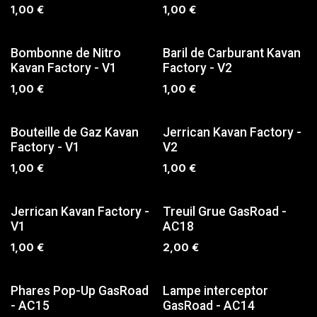
1,00
€
1,00
€
SUR COMMANDE
SUR COMMANDE
Bombonne de Nitro
Baril de Carburant Kavan
Kavan Factory - V1
Factory - V2
1,00
€
1,00
€
SUR COMMANDE
SUR COMMANDE
Bouteille de Gaz Kavan
Jerrican Kavan Factory -
Factory - V1
V2
1,00
€
1,00
€
SUR COMMANDE
SUR COMMANDE
Jerrican Kavan Factory -
Treuil Grue GasRoad -
V1
AC18
1,00
€
2,00
€
SUR COMMANDE
SUR COMMANDE
Phares Pop-Up GasRoad
Lampe interceptor
- AC15
GasRoad - AC14