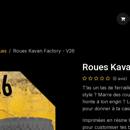
ression personnalisée
Blog
Contacte-nous
ues
Roues Kavan Factory - V26
Roues Kava
(0 avis)
T’as un tas de ferrai
style ? Marre des rou
honte à ton engin ? 
pour donner à ta caiss
Imprimées en résine
pour customiser tes b