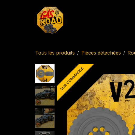
Se rendre au contenu
Accueil
Boutique
Imp
Tous les produits
Pièces détachées
Ro
SUR COMMANDE
SUR COMMANDE