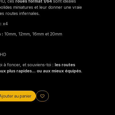
 HD, ces
roues format 1/64
sont idéales
olides miniatures et leur donner une vraie
es routes infernales.
:
x4
 :
10mm, 12mm, 16mm et 20mm
 HD
i à foncer, et souviens-toi :
les routes
ux plus rapides... ou aux mieux équipés
.
Ajouter au panier