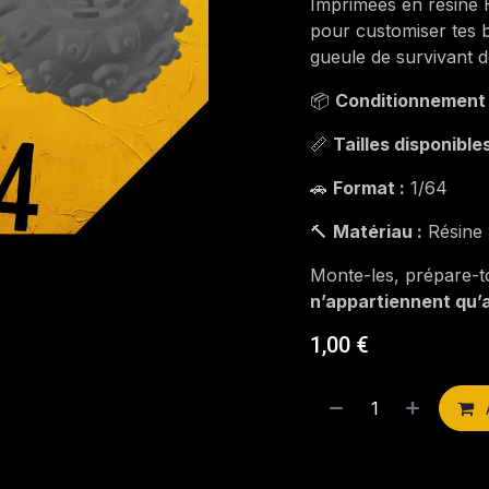
Imprimées en résine
pour customiser tes b
gueule de survivant d
📦
Conditionnement 
📏
Tailles disponibles
🚗
Format :
1/64
🔨
Matériau :
Résine
Monte-les, prépare-to
n’appartiennent qu’a
1,00
€