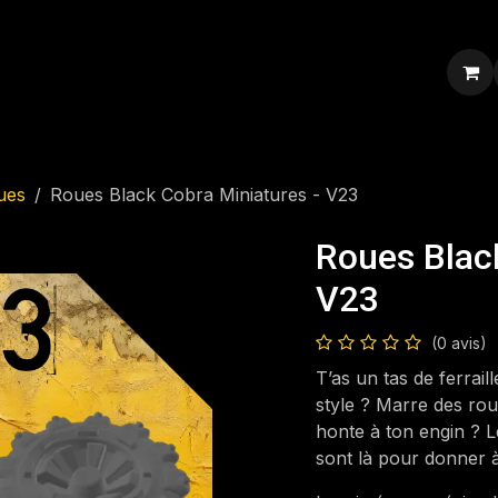
ression personnalisée
Blog
Contacte-nous
ues
Roues Black Cobra Miniatures - V23
Roues Blac
V23
(0 avis)
T’as un tas de ferrai
style ? Marre des rou
honte à ton engin ? 
sont là pour donner à t