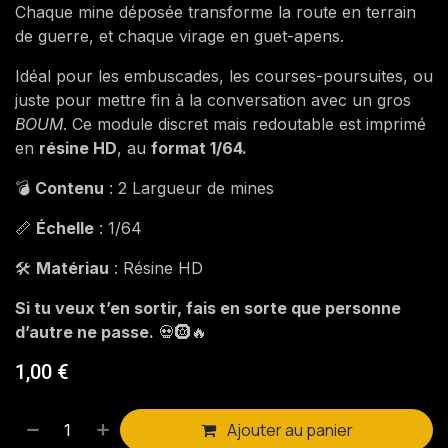
Chaque mine déposée transforme la route en terrain
de guerre, et chaque virage en guet-apens.
Idéal pour les embuscades, les courses-poursuites, ou
juste pour mettre fin à la conversation avec un gros
BOUM
. Ce module discret mais redoutable est imprimé
en
résine HD
, au
format 1/64.
💣
Contenu
: 2 Largueur de mines
📏
Échelle
: 1/64
🛠️
Matériau
: Résine HD
Si tu veux t’en sortir, fais en sorte que personne
d’autre ne passe.
💀🛞🔥
1,00
€
Ajouter au panier