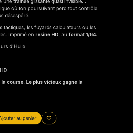
re une traînée glissante quasi invisible…
ique où ton poursuivant perd tout contrôle
us désespéré.
es tactiques, les fuyards calculateurs ou les
les. Imprimé en
résine HD
, au
format 1/64.
urs d'Huile
 HD
 la course. Le plus vicieux gagne la
Ajouter au panier