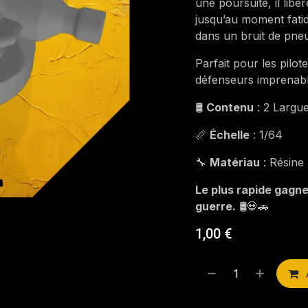
une poursuite, il libè
jusqu’au moment fatid
dans un bruit de pne
Parfait pour les pilot
défenseurs imprenab
🛢️
Contenu
: 2 Largue
📏
Échelle
: 1/64
🔧
Matériau
: Résine
Le plus rapide gagne
guerre.
🛢️💀🚗
1,00
€