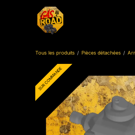
Se rendre au contenu
Accueil
Boutique
Imp
Tous les produits
Pièces détachées
Ar
SUR COMMANDE