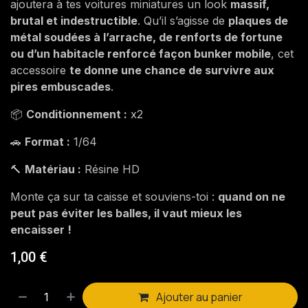
ajoutera à tes voitures miniatures un look
massif,
brutal et indestructible
. Qu’il s’agisse de
plaques de
métal soudées à l’arrache, de renforts de fortune
ou d’un habitacle renforcé façon bunker mobile
, cet
accessoire
te donne une chance de survivre aux
pires embuscades
.
📦
Conditionnement :
x2
🚗
Format :
1/64
🔨
Matériau :
Résine HD
Monte ça sur ta caisse et souviens-toi :
quand on ne
peut pas éviter les balles, il vaut mieux les
encaisser !
1,00
€
Ajouter au panier