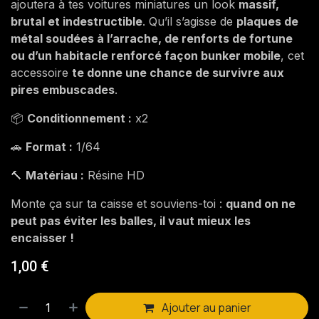
ajoutera à tes voitures miniatures un look
massif,
brutal et indestructible
. Qu’il s’agisse de
plaques de
métal soudées à l’arrache, de renforts de fortune
ou d’un habitacle renforcé façon bunker mobile
, cet
accessoire
te donne une chance de survivre aux
pires embuscades
.
📦
Conditionnement :
x2
🚗
Format :
1/64
🔨
Matériau :
Résine HD
Monte ça sur ta caisse et souviens-toi :
quand on ne
peut pas éviter les balles, il vaut mieux les
encaisser !
1,00
€
Ajouter au panier