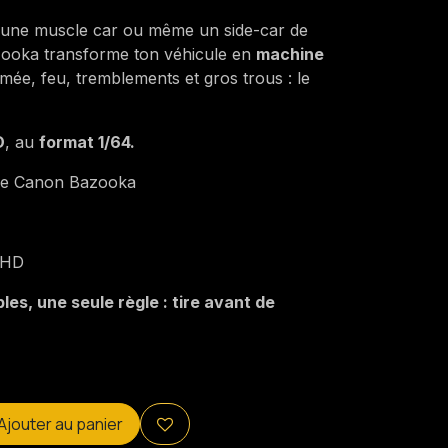
 une muscle car ou même un side-car de
azooka transforme ton véhicule en
machine
umée, feu, tremblements et gros trous : le
D
, au
format 1/64.
le Canon Bazooka
 HD
les, une seule règle : tire avant de
Ajouter au panier