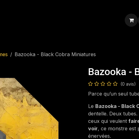
ression personnalisée
Blog
Contacte-nous
mes
Bazooka - Black Cobra Miniatures
Bazooka - 
(0 avis)
Parce qu’un seul tube
Le
Bazooka - Black 
dentelle. Deux tubes.
ceux qui veulent
fair
voir
, ce monstre est 
énervées.