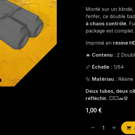
Monté sur un blindé,
l’enfer, ce double b
à chaos contrôlé
. F
package est complet.
Imprimé en
résine H
🔥
Contenu
: 2 Doub
📏
Échelle
: 1/64
🔩
Matériau
: Résine
Deux tubes, deux cib
réfléchir.
💥💥🚗💀
1,00
€