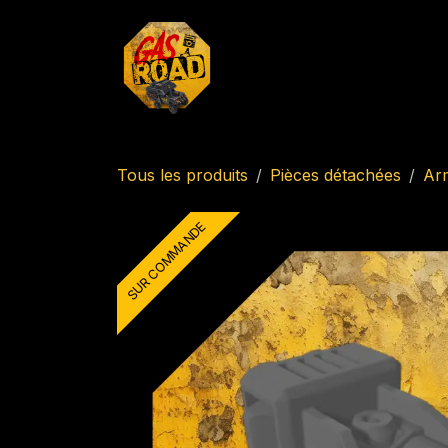
Se rendre au contenu
Accueil
Boutique
Imp
Tous les produits
Pièces détachées
Ar
SUR COMMANDE